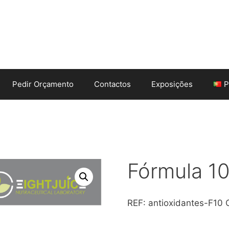
Pedir Orçamento
Contactos
Exposições
P
Fórmula 1
REF:
antioxidantes-F10