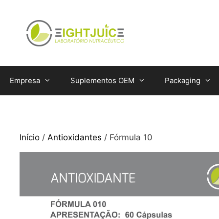
Saltar
para
o
conteúdo
Empresa
Suplementos OEM
Packaging
Início
/
Antioxidantes
/ Fórmula 10