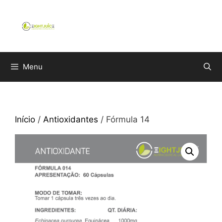
Saltar
para
o
conteúdo
Menu
Início
/
Antioxidantes
/ Fórmula 14