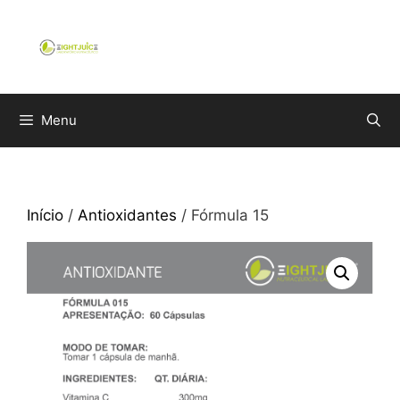
Saltar
para
o
conteúdo
Menu
Início
/
Antioxidantes
/ Fórmula 15