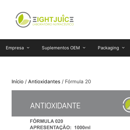
Saltar
para
o
conteúdo
Empresa
Suplementos OEM
Packaging
Início
/
Antioxidantes
/ Fórmula 20