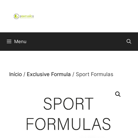
Saltar
para
o
conteúdo
Menu
Início
/
Exclusive Formula
/ Sport Formulas