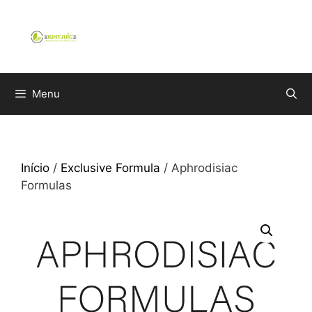
Saltar
para
o
conteúdo
Menu
Início
/
Exclusive Formula
/ Aphrodisiac
Formulas