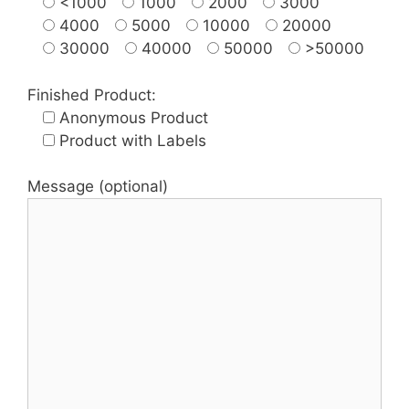
<1000
1000
2000
3000
4000
5000
10000
20000
30000
40000
50000
>50000
Finished Product:
Anonymous Product
Product with Labels
Message (optional)