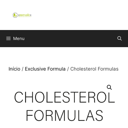
Saltar
para
o
conteúdo
Menu
Início
/
Exclusive Formula
/ Cholesterol Formulas