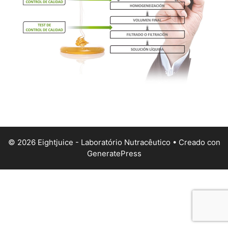
© 2026 Eightjuice - Laboratório Nutracêutico
• Creado con
GeneratePress